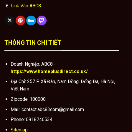
Link Vào ABC8
THÔNG TIN CHI TIẾT
Doanh Nghiệp: ABC8 -
https://www.homeplusdirect.co.uk/
Địa Chỉ:
257 P. Xã Đàn, Nam Đồng, Đống Đa, Hà Nội,
Việt Nam
Zipcode:
100000
Mail:
contact.abc83com@gmail.com
Phone: 0918746534
Sitemap