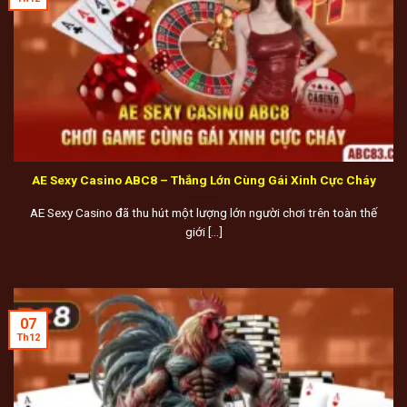
AE Sexy Casino ABC8 – Thắng Lớn Cùng Gái Xinh Cực Cháy
AE Sexy Casino đã thu hút một lượng lớn người chơi trên toàn thế
giới [...]
07
Th12