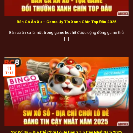
Bắn Cá Ăn Xu – Game Uy Tín Xanh Chín Top Đầu 2025
Bắn cá ăn xu là một trong game hot hit được cộng đồng game thủ
[...]
11
Th12
SW Xổ Số – Địa Chỉ Chơi Lô Đề Đáng Tin Cậy Nhất Năm 2025