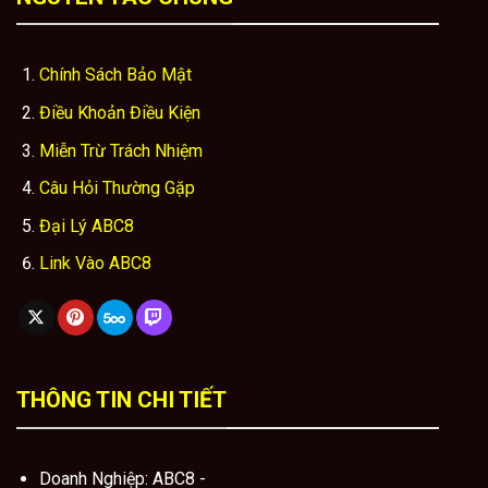
Chính Sách Bảo Mật
Điều Khoản Điều Kiện
Miễn Trừ Trách Nhiệm
Câu Hỏi Thường Gặp
Đại Lý ABC8
Link Vào ABC8
THÔNG TIN CHI TIẾT
Doanh Nghiệp: ABC8 -