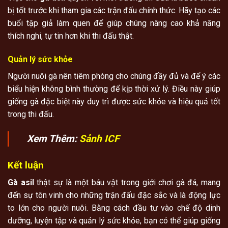
bị tốt trước khi tham gia các trận đấu chính thức. Hãy tạo các
buổi tập giả làm quen để giúp chúng nâng cao khả năng
thích nghi, tự tin hơn khi thi đấu thật.
Quản lý sức khỏe
Người nuôi gà nên tiêm phòng cho chúng đầy đủ và để ý các
biểu hiện không bình thường để kịp thời xử lý. Điều này giúp
giống gà đặc biệt này duy trì được sức khỏe và hiệu quả tốt
trong thi đấu.
Xem Thêm:
Sảnh ICF
Kết luận
Gà asil
thật sự là một báu vật trong giới chơi gà đá, mang
đến sự tôn vinh cho những trận đấu đặc sắc và là động lực
to lớn cho người nuôi. Bằng cách đầu tư vào chế độ dinh
dưỡng, luyện tập và quản lý sức khỏe, bạn có thể giúp giống