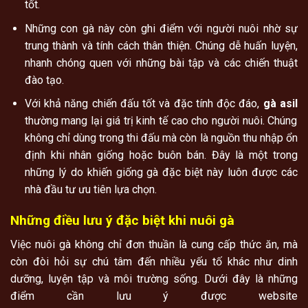
tốt.
Những con gà này còn ghi điểm với người nuôi nhờ sự
trung thành và tính cách thân thiện. Chúng dễ huấn luyện,
nhanh chóng quen với những bài tập và các chiến thuật
đào tạo.
Với khả năng chiến đấu tốt và đặc tính độc đáo,
gà asil
thường mang lại giá trị kinh tế cao cho người nuôi. Chúng
không chỉ dùng trong thi đấu mà còn là nguồn thu nhập ổn
định khi nhân giống hoặc buôn bán. Đây là một trong
những lý do khiến giống gà đặc biệt này luôn được các
nhà đầu tư ưu tiên lựa chọn.
Những điều lưu ý đặc biệt khi nuôi gà
Việc nuôi gà không chỉ đơn thuần là cung cấp thức ăn, mà
còn đòi hỏi sự chú tâm đến nhiều yếu tố khác như dinh
dưỡng, luyện tập và môi trường sống. Dưới đây là những
điểm cần lưu ý được website