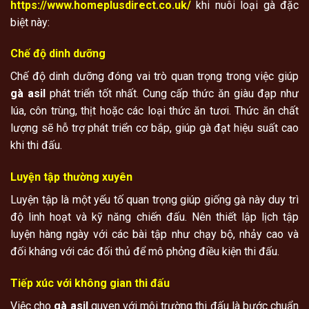
https://www.homeplusdirect.co.uk/
khi nuôi loại gà đặc
biệt này:
Chế độ dinh dưỡng
Chế độ dinh dưỡng đóng vai trò quan trọng trong việc giúp
gà asil
phát triển tốt nhất. Cung cấp thức ăn giàu đạp như
lúa, côn trùng, thịt hoặc các loại thức ăn tươi. Thức ăn chất
lượng sẽ hỗ trợ phát triển cơ bắp, giúp gà đạt hiệu suất cao
khi thi đấu.
Luyện tập thường xuyên
Luyện tập là một yếu tố quan trọng giúp giống gà này duy trì
độ linh hoạt và kỹ năng chiến đấu. Nên thiết lập lịch tập
luyện hàng ngày với các bài tập như chạy bộ, nhảy cao và
đối kháng với các đối thủ để mô phỏng điều kiện thi đấu.
Tiếp xúc với không gian thi đấu
Việc cho
gà asil
quyen với môi trường thi đấu là bước chuẩn