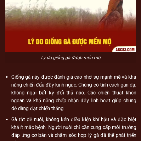
Lý do giống gà được mến mộ
Giống gà này được đánh giá cao nhờ sự mạnh mẽ và khả
năng chiến đấu đầy kinh ngạc. Chúng có tính cách gan dạ,
không ngại bất kỳ đối thủ nào. Các chiến thuật khôn
ngoan và khả năng chấp nhận đầy linh hoạt giúp chúng
dễ dàng đạt chiến thắng.
Gà rất dễ nuôi, không kén điều kiện khí hậu và đặc biệt
khá ít mắc bệnh. Người nuôi chỉ cần cung cấp môi trường
đáp ứng cơ bản và chăm sóc hợp lý gà đã thể phát triển