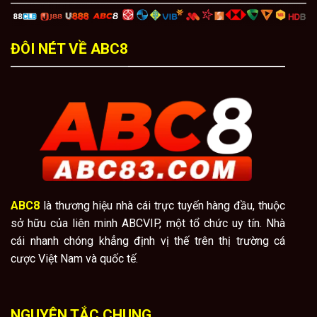
Các
Thông
Tin
Về
ĐÔI NÉT VỀ ABC8
Serie
A
ABC8
là thương hiệu nhà cái trực tuyến hàng đầu, thuộc
sở hữu của liên minh ABCVIP, một tổ chức uy tín. Nhà
cái nhanh chóng khẳng định vị thế trên thị trường cá
cược Việt Nam và quốc tế.
NGUYÊN TẮC CHUNG