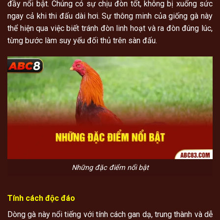
đầy nổi bật. Chúng có sự chịu đòn tốt, không bị xuống sức
ngay cả khi thi đấu dài hơi. Sự thông minh của giống gà này
thể hiện qua việc biết tránh đòn linh hoạt và ra đòn đúng lúc,
từng bước làm suy yếu đối thủ trên sàn đấu.
Những đặc điểm nổi bật
Tính cách độc đáo
Dòng gà này nổi tiếng với tính cách gan dạ, trung thành và dễ