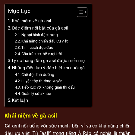
Mục Lục:
Khái niệm về gà asil
Đặc điểm nổi bật của gà asil
Ngoại hình đặc trưng
Khả năng chiến đấu ưu việt
Tính cách độc đáo
Cấu trúc cơ thể vượt trội
Lý do hàng đầu gà asil được mến mộ
Những điều lưu ý đặc biệt khi nuôi gà
Chế độ dinh dưỡng
Luyện tập thường xuyên
Tiếp xúc với không gian thi đấu
Quản lý sức khỏe
Kết luận
Khái niệm về gà asil
Gà asil
nổi tiếng với sức mạnh, bền vỉ và có khả năng chiến
đấu ưu việt. Từ “asil” trong tiếng Ả Rập có nghĩa là thuần